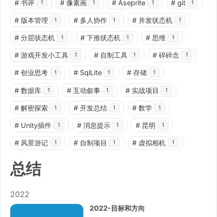
#
书评
#
像素画
#
Aseprite
#
git
1
1
1
1
#
版本管理
#
多人协作
#
并发状态机
1
1
1
#
分层状态机
#
下推状态机
#
思维
1
1
1
#
游戏开发小工具
#
自制工具
#
碎碎念
1
1
1
#
创业思考
#
SqlLite
#
存储
1
1
1
#
数据库
#
互动叙事
#
实战项目
1
1
1
#
解密探索
#
开发总结
#
数学
1
1
1
#
Unity插件
#
消息提示
#
昆明
1
1
1
#
风景游记
#
自制项目
#
虚拟相机
1
1
1
总结
2022
2022-目标和方向