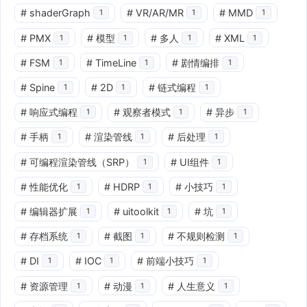
#
shaderGraph
#
VR/AR/MR
#
MMD
1
1
1
#
PMX
#
模型
#
多人
#
XML
1
1
1
1
#
FSM
#
TimeLine
#
剧情编排
1
1
1
#
Spine
#
2D
#
链式编程
1
1
1
#
响应式编程
#
观察者模式
#
异步
1
1
1
#
手柄
#
渲染管线
#
后处理
1
1
1
#
可编程渲染管线（SRP）
#
UI组件
1
1
#
性能优化
#
HDRP
#
小技巧
1
1
1
#
编辑器扩展
#
uitoolkit
#
坑
1
1
1
#
存档系统
#
截图
#
不规则检测
1
1
1
#
DI
#
IOC
#
前端小技巧
1
1
1
#
资源管理
#
动漫
#
人生意义
1
1
1