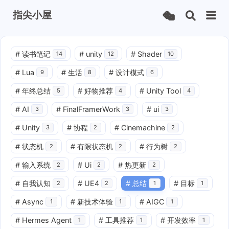
指尖小屋
#
读书笔记
#
unity
#
Shader
14
12
10
#
Lua
#
生活
#
设计模式
9
8
6
#
年终总结
#
好物推荐
#
Unity Tool
5
4
4
#
AI
#
FinalFramerWork
#
ui
3
3
3
#
Unity
#
协程
#
Cinemachine
3
2
2
#
状态机
#
有限状态机
#
行为树
2
2
2
#
输入系统
#
Ui
#
热更新
2
2
2
#
自我认知
#
UE4
#
总结
#
目标
2
2
1
1
#
Async
#
新技术体验
#
AIGC
1
1
1
#
Hermes Agent
#
工具推荐
#
开发效率
1
1
1