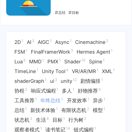
总结
目标
2022-03-15
1
3
1
1
2
2D
AI
AIGC
Async
Cinemachine
1
3
1
FSM
FinalFramerWork
Hermes Agent
9
1
1
10
1
Lua
MMD
PMX
Shader
Spine
1
4
1
1
TimeLine
Unity Tool
VR/AR/MR
XML
1
3
12
1
shaderGraph
ui
unity
剧情编排
2
1
1
4
协程
响应式编程
多人
好物推荐
1
5
1
1
工具推荐
年终总结
开发效率
异步
1
1
2
1
总结
新技术体验
有限状态机
模型
2
8
1
2
状态机
生活
目标
行为树
1
14
1
观察者模式
读书笔记
链式编程