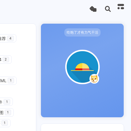
吃饱了才有力气干活
推荐
4
4
2
XML
1
件
1
图
1
评
1