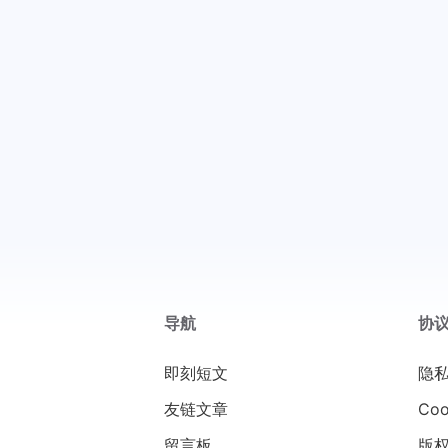
导航
协
即刻短文
隐
友链文章
Coo
留言板
版