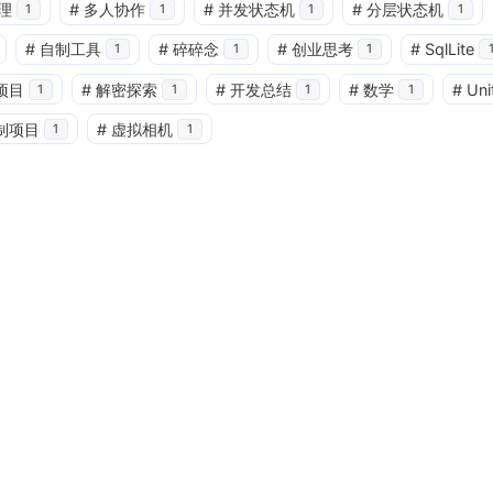
理
#
多人协作
#
并发状态机
#
分层状态机
1
1
1
1
#
自制工具
#
碎碎念
#
创业思考
#
SqlLite
1
1
1
项目
#
解密探索
#
开发总结
#
数学
#
Un
1
1
1
1
制项目
#
虚拟相机
1
1
Interests
Find your area of inte
确
1
3
1
1
2D
AI
AIGC
Async
Cine
3
1
FinalFramerWork
Hermes Agent