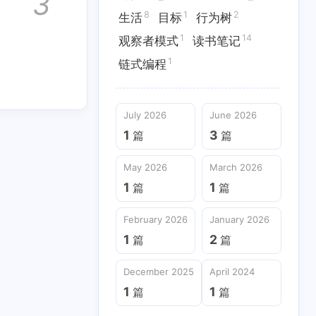
3
8
1
2
生活
目标
行为树
1
1
1
VR/AR/MR
XML
shaderGraph
1
14
观察者模式
读书笔记
1
1
4
响应式编程
多人
好物推荐
1
链式编程
1
1
1
异步
总结
新技术体验
1
2
1
July 2026
June 2026
目标
行为树
观察者模式
1
3
篇
篇
May 2026
March 2026
May 2026
March 2026
1
1
篇
篇
1
1
篇
篇
December 2025
April 2024
February 2026
January 2026
1
1
篇
篇
1
2
篇
篇
December 2025
April 2024
1
1
篇
篇