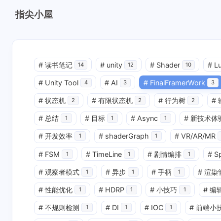
指尖小屋
#
读书笔记
#
unity
#
Shader
#
L
14
12
10
#
Unity Tool
#
AI
#
FinalFramerWork
4
3
3
#
状态机
#
有限状态机
#
行为树
#
2
2
2
#
总结
#
目标
#
Async
#
新技术体
1
1
1
#
开发效率
#
shaderGraph
#
VR/AR/MR
1
1
#
FSM
#
TimeLine
#
剧情编排
#
S
1
1
1
#
观察者模式
#
异步
#
手柄
#
渲染
1
1
1
#
性能优化
#
HDRP
#
小技巧
#
编
1
1
1
#
不规则检测
#
DI
#
IOC
#
前端小
1
1
1