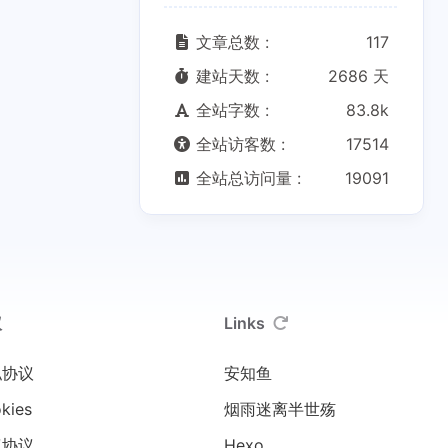
文章总数 :
117
建站天数 :
2686 天
全站字数 :
83.8k
全站访客数 :
17514
全站总访问量 :
19091
议
Links
私协议
安知鱼
kies
烟雨迷离半世殇
权协议
Hexo