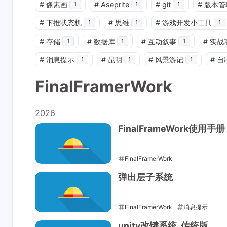
#
像素画
#
Aseprite
#
git
#
版本管
1
1
1
#
下推状态机
#
思维
#
游戏开发小工具
1
1
1
#
存储
#
数据库
#
互动叙事
#
实战
1
1
1
#
消息提示
#
昆明
#
风景游记
#
自
1
1
1
FinalFramerWork
2026
FinalFrameWork使用手册
Interaction
最新评论
FinalFramerWork
2026-02-02
弹出层子系统
无法获取评论，请确认相关配置是否正
FinalFramerWork
消息提示
2026-01-17
unity改键系统_传统版