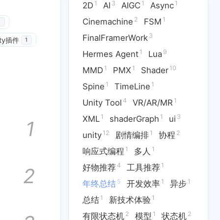
1
3
1
1
2D
AI
AIGC
Async
2
1
Cinemachine
FSM
1
3
FinalFramerWork
ity插件
1
1
9
Hermes Agent
Lua
1
1
10
MMD
PMX
Shader
1
1
Spine
TimeLine
4
1
Unity Tool
VR/AR/MR
1
1
3
XML
shaderGraph
ui
1
12
1
2
unity
剧情编排
协程
1
1
响应式编程
多人
rest
4
1
好物推荐
工具推荐
2
5
1
1
年终总结
开发效率
异步
2
1
machine
FSM
1
1
总结
新技术体验
9
1
1
10
Lua
MMD
PMX
Shader
2
1
2
有限状态机
模型
状态机