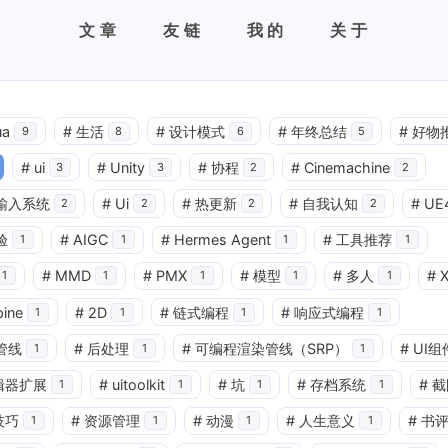
文章
友链
我的
关于
ua
#
生活
#
设计模式
#
年终总结
#
好物
9
8
6
5
#
ui
#
Unity
#
协程
#
Cinemachine
3
3
2
2
输入系统
#
Ui
#
热更新
#
自我认知
#
UE
2
2
2
2
验
#
AIGC
#
Hermes Agent
#
工具推荐
1
1
1
1
#
MMD
#
PMX
#
模型
#
多人
#
1
1
1
1
1
pine
#
2D
#
链式编程
#
响应式编程
1
1
1
1
管线
#
后处理
#
可编程渲染管线（SRP）
#
UI组
1
1
1
辑器扩展
#
uitoolkit
#
坑
#
存档系统
#
截
1
1
1
1
技巧
#
资源管理
#
动漫
#
人生意义
#
书
1
1
1
1