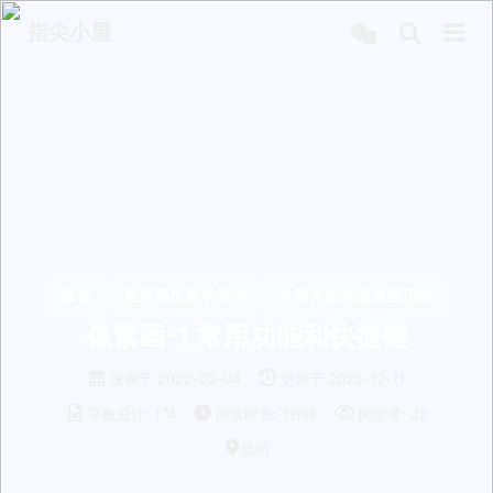
指尖小屋
原创
程序员也要学美术
从零开始的像素画历程
像素画-1 常用功能和快捷键
发表于
2022-02-04
更新于
2025-12-11
字数总计:
174
阅读时长:
1分钟
阅读量:
25
昆明