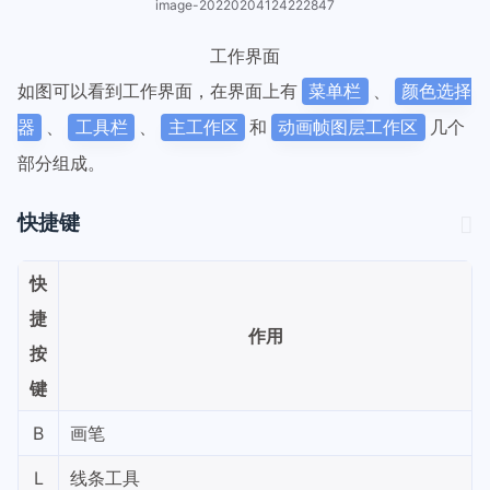
image-20220204124222847
工作界面
如图可以看到工作界面，在界面上有
、
菜单栏
颜色选择
、
、
和
几个
器
工具栏
主工作区
动画帧图层工作区
部分组成。
快捷键
快
捷
作用
按
键
B
画笔
L
线条工具