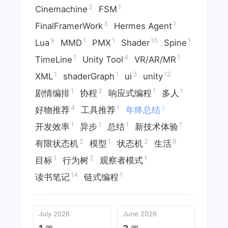
2
1
Cinemachine
FSM
3
1
FinalFramerWork
Hermes Agent
9
1
1
10
1
Lua
MMD
PMX
Shader
Spine
1
4
1
TimeLine
Unity Tool
VR/AR/MR
1
1
3
12
XML
shaderGraph
ui
unity
1
2
1
1
剧情编排
协程
响应式编程
多人
4
1
5
好物推荐
工具推荐
年终总结
1
1
1
1
开发效率
异步
总结
新技术体验
2
1
2
8
有限状态机
模型
状态机
生活
1
2
1
目标
行为树
观察者模式
14
1
读书笔记
链式编程
July 2026
June 2026