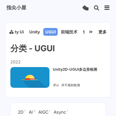
指尖小屋
P
Unity Ui
Unity
UGUI
前端技术
ShaderGraph
更多
分类 - UGUI
2022
Unity2D-UGUI多边形检测
ui
不规则检测
2022-09-21
1
3
1
1
2D
AI
AIGC
Async