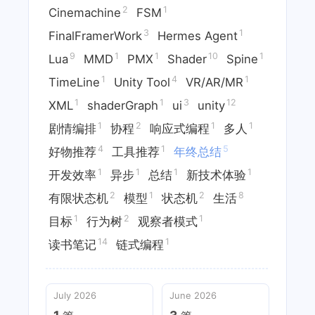
2
1
Cinemachine
FSM
3
1
FinalFramerWork
Hermes Agent
9
1
1
10
1
Lua
MMD
PMX
Shader
Spine
1
4
1
TimeLine
Unity Tool
VR/AR/MR
1
1
3
12
XML
shaderGraph
ui
unity
1
2
1
1
剧情编排
协程
响应式编程
多人
4
1
5
好物推荐
工具推荐
年终总结
1
1
1
1
开发效率
异步
总结
新技术体验
2
1
2
8
有限状态机
模型
状态机
生活
1
2
1
目标
行为树
观察者模式
14
1
读书笔记
链式编程
July 2026
June 2026